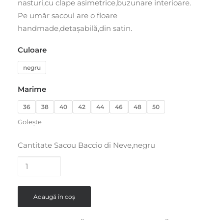
nasturi,cu clape asimetrice,buzunare interioare.
Pe umăr sacoul are o floare
handmade,detașabilă,din satin.
Culoare
negru
Marime
36
38
40
42
44
46
48
50
Golește
Cantitate Sacou Baccio di Neve,negru
Adaugă în coș