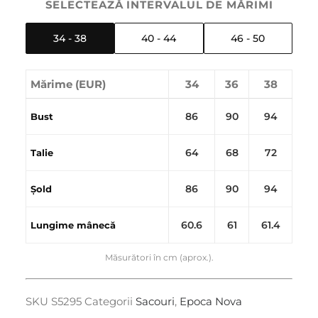
SELECTEAZĂ INTERVALUL DE MĂRIMI
34 - 38
40 - 44
46 - 50
Mărime (EUR)
34
36
38
86
90
94
Bust
64
68
72
Talie
86
90
94
Șold
60.6
61
61.4
Lungime mânecă
Măsurători în cm (aprox.).
SKU
S5295
Categorii
Sacouri
,
Epoca Nova