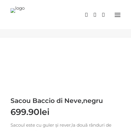
Sacou Baccio di Neve,negru
Acasă
Produse
Sacou Baccio di Neve,negru
Sacou Baccio di Neve,negru
699.90
lei
Sacoul este cu guler și rever,la două rânduri de