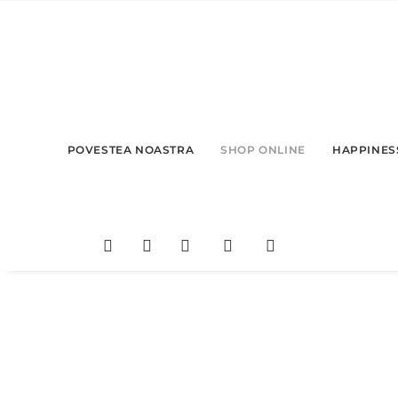
POVESTEA NOASTRA
SHOP ONLINE
HAPPINESS
C
U
L
O