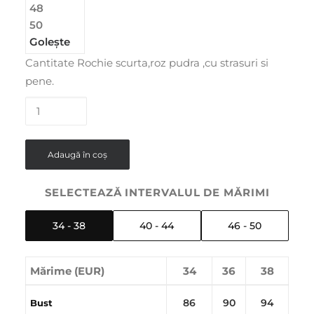
48
50
Golește
Cantitate Rochie scurta,roz pudra ,cu strasuri si
pene.
Adaugă în coș
SELECTEAZĂ INTERVALUL DE MĂRIMI
34 - 38
40 - 44
46 - 50
Mărime (EUR)
34
36
38
86
90
94
Bust