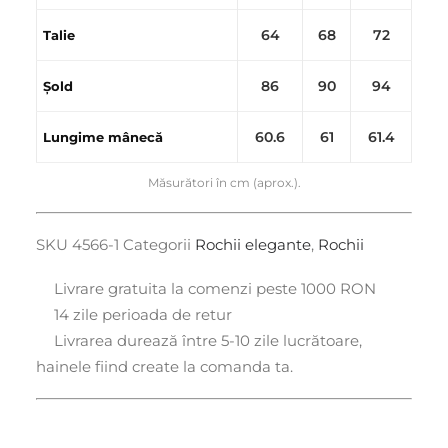
64
68
72
Talie
86
90
94
Șold
60.6
61
61.4
Lungime mânecă
Măsurători în cm (aprox.).
SKU
4566-1
Categorii
Rochii elegante
,
Rochii
Livrare gratuita la comenzi peste 1000 RON
14 zile perioada de retur
Livrarea durează între 5-10 zile lucrătoare,
hainele fiind create la comanda ta.