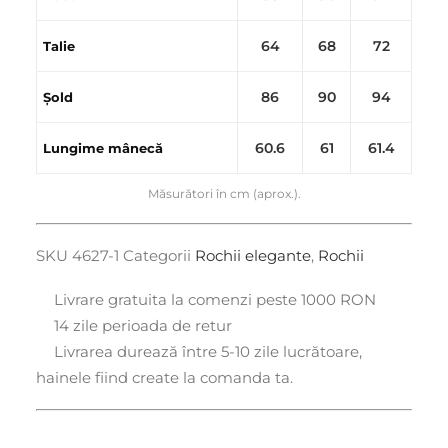
64
68
72
Talie
86
90
94
Șold
60.6
61
61.4
Lungime mânecă
Măsurători în cm (aprox.).
SKU
4627-1
Categorii
Rochii elegante
,
Rochii
Livrare gratuita la comenzi peste 1000 RON
14 zile perioada de retur
Livrarea durează între 5-10 zile lucrătoare,
hainele fiind create la comanda ta.