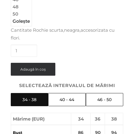
48
50
Golește
Cantitate Rochie scurta,neagra,accesorizata cu
flori.
Adaugă în coș
SELECTEAZĂ INTERVALUL DE MĂRIMI
34 - 38
40 - 44
46 - 50
Mărime (EUR)
34
36
38
86
90
94
Bust