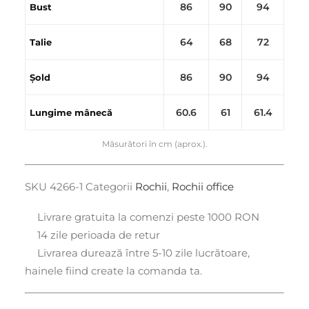
86
90
94
Bust
64
68
72
Talie
86
90
94
Șold
60.6
61
61.4
Lungime mânecă
Măsurători în cm (aprox.).
SKU
4266-1
Categorii
Rochii
,
Rochii office
Livrare gratuita la comenzi peste 1000 RON
14 zile perioada de retur
Livrarea durează între 5-10 zile lucrătoare,
hainele fiind create la comanda ta.