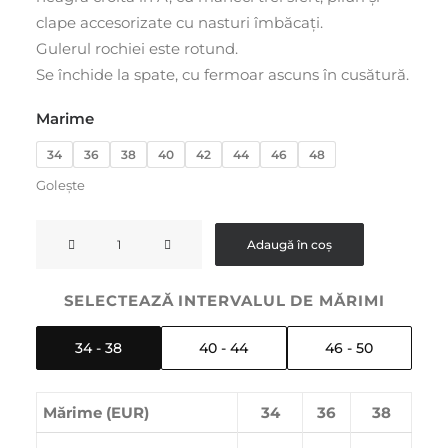
clape accesorizate cu nasturi îmbăcați.
Gulerul rochiei este rotund.
Se închide la spate, cu fermoar ascuns în cusătură.
Marime
34
36
38
40
42
44
46
48
Golește
Cantitate
Adaugă în coș
Rochie
neagra
SELECTEAZĂ INTERVALUL DE MĂRIMI
croită
în
34 - 38
40 - 44
46 - 50
A
scurtă
Mărime (EUR)
34
36
38
cu
pliuri