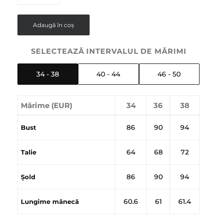
Adaugă în coș
SELECTEAZĂ INTERVALUL DE MĂRIMI
34 - 38
40 - 44
46 - 50
Mărime (EUR)
34
36
38
86
90
94
Bust
64
68
72
Talie
86
90
94
Șold
60.6
61
61.4
Lungime mânecă