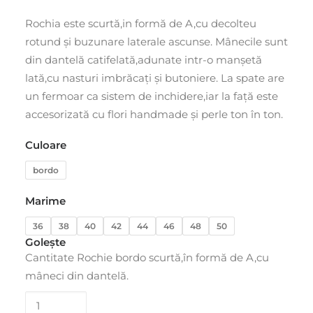
Rochia este scurtă,in formă de A,cu decolteu
rotund și buzunare laterale ascunse. Mânecile sunt
din dantelă catifelată,adunate intr-o manșetă
lată,cu nasturi imbrăcați și butoniere. La spate are
un fermoar ca sistem de inchidere,iar la față este
accesorizată cu flori handmade și perle ton în ton.
Culoare
bordo
Marime
36
38
40
42
44
46
48
50
Golește
Cantitate Rochie bordo scurtă,în formă de A,cu
mâneci din dantelă.