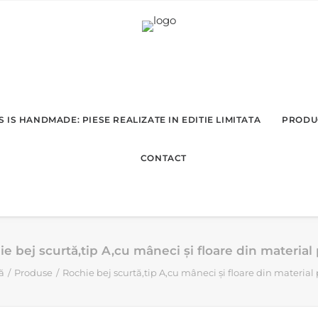
 IS HANDMADE: PIESE REALIZATE IN EDITIE LIMITATA
PRODU
CONTACT
e bej scurtă,tip A,cu mâneci și floare din material 
ă
Produse
Rochie bej scurtă,tip A,cu mâneci și floare din material 