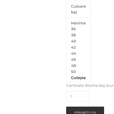
Culoare
bej
Marime
36
38
40
42
44
46
48
50
Golește
Cantitate Rochie bej scurt
Adaugă în coș