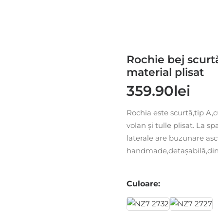
Rochie bej scurtă
material plisat
359.90
lei
Rochia este scurtă,tip A,
volan și tulle plisat. La 
laterale are buzunare asc
handmade,detașabilă,din t
Culoare: