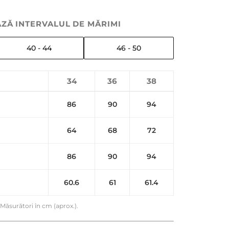
ZĂ INTERVALUL DE MĂRIMI
40 - 44
46 - 50
34
36
38
86
90
94
64
68
72
86
90
94
60.6
61
61.4
Măsurători în cm (aprox.).