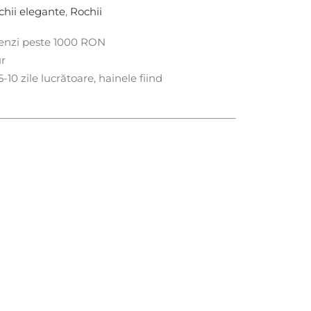
chii elegante
,
Rochii
menzi peste 1000 RON
ur
-10 zile lucrătoare, hainele fiind