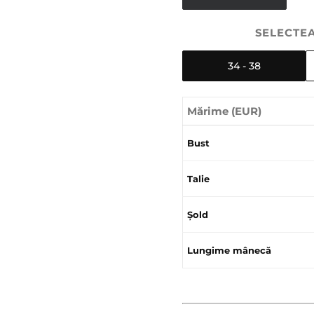
SELECTEA
34 - 38
Mărime (EUR)
Bust
Talie
Șold
Lungime mânecă