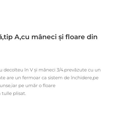
,tip A,cu mâneci și floare din
cu decolteu în V și mâneci 3/4.prevăzute cu un
spate are un fermoar ca sistem de închidere,pe
unse,iar pe umăr o floare
ulle plisat.