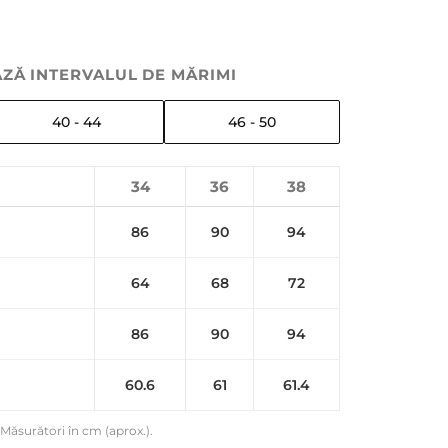
ZĂ INTERVALUL DE MĂRIMI
40 - 44
46 - 50
34
36
38
86
90
94
64
68
72
86
90
94
60.6
61
61.4
Măsurători în cm (aprox.).