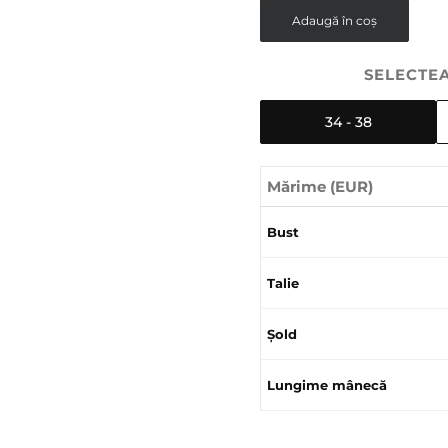
Adaugă în coș
SELECTEA
34 - 38
Mărime (EUR)
Bust
Talie
Șold
Lungime mânecă