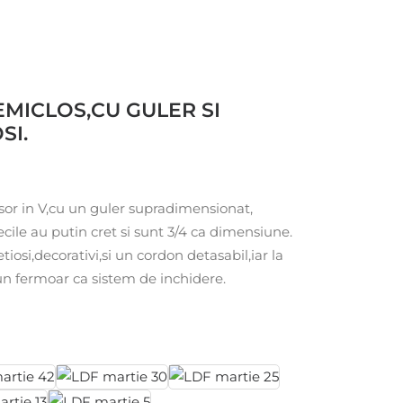
EMICLOS,CU GULER SI
SI.
sor in V,cu un guler supradimensionat,
cile au putin cret si sunt 3/4 ca dimensiune.
tiosi,decorativi,si un cordon detasabil,iar la
un fermoar ca sistem de inchidere.